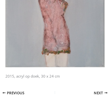
2015, acryl op doek, 30 x 24 cm
PREVIOUS
NEXT