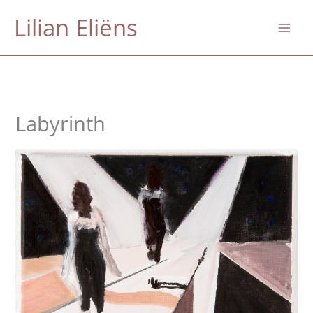
Skip
Lilian Eliëns
to
content
Labyrinth